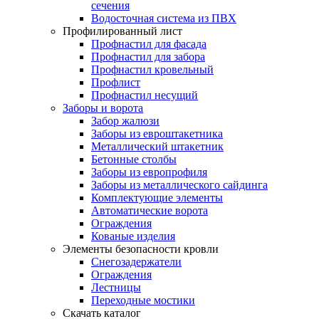
сечения
Водосточная система из ПВХ
Профилированный лист
Профнастил для фасада
Профнастил для забора
Профнастил кровельный
Профлист
Профнастил несущий
Заборы и ворота
Забор жалюзи
Заборы из евроштакетника
Металлический штакетник
Бетонные столбы
Заборы из европрофиля
Заборы из металлического сайдинга
Комплектующие элементы
Автоматические ворота
Ограждения
Кованые изделия
Элементы безопасности кровли
Снегозадержатели
Ограждения
Лестницы
Переходные мостики
Скачать каталог