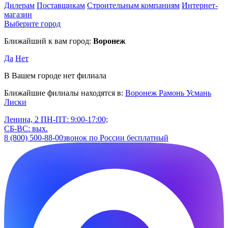
Дилерам
Поставщикам
Строительным компаниям
Интернет-
магазин
Выберите город
Ближайший к вам город:
Воронеж
Да
Нет
В Вашем городе нет филиала
Ближайшие филиалы находятся в:
Воронеж
Рамонь
Усмань
Лиски
Ленина, 2
ПН-ПТ: 9:00-17:00;
СБ-ВС: вых.
8 (800) 500-88-00
звонок по России бесплатный