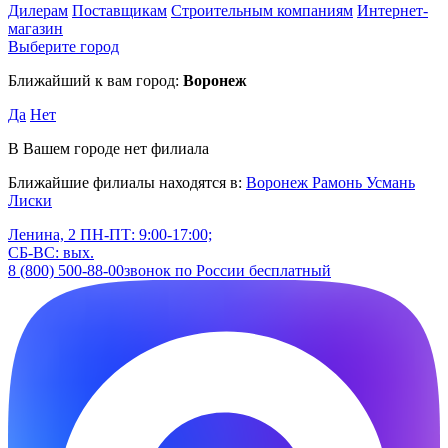
Дилерам
Поставщикам
Строительным компаниям
Интернет-
магазин
Выберите город
Ближайший к вам город:
Воронеж
Да
Нет
В Вашем городе нет филиала
Ближайшие филиалы находятся в:
Воронеж
Рамонь
Усмань
Лиски
Ленина, 2
ПН-ПТ: 9:00-17:00;
СБ-ВС: вых.
8 (800) 500-88-00
звонок по России бесплатный