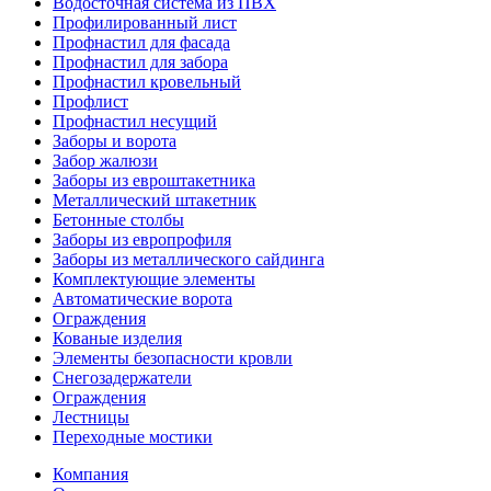
Водосточная система из ПВХ
Профилированный лист
Профнастил для фасада
Профнастил для забора
Профнастил кровельный
Профлист
Профнастил несущий
Заборы и ворота
Забор жалюзи
Заборы из евроштакетника
Металлический штакетник
Бетонные столбы
Заборы из европрофиля
Заборы из металлического сайдинга
Комплектующие элементы
Автоматические ворота
Ограждения
Кованые изделия
Элементы безопасности кровли
Снегозадержатели
Ограждения
Лестницы
Переходные мостики
Компания