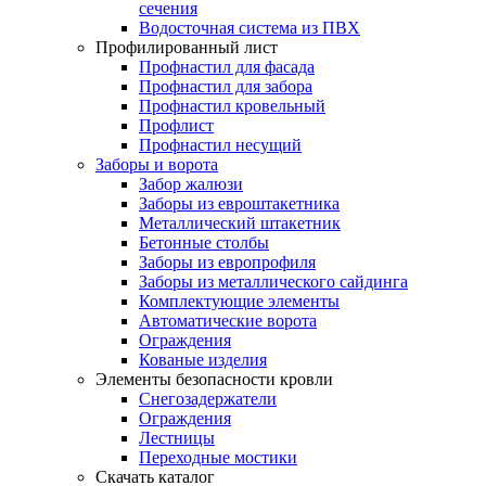
сечения
Водосточная система из ПВХ
Профилированный лист
Профнастил для фасада
Профнастил для забора
Профнастил кровельный
Профлист
Профнастил несущий
Заборы и ворота
Забор жалюзи
Заборы из евроштакетника
Металлический штакетник
Бетонные столбы
Заборы из европрофиля
Заборы из металлического сайдинга
Комплектующие элементы
Автоматические ворота
Ограждения
Кованые изделия
Элементы безопасности кровли
Снегозадержатели
Ограждения
Лестницы
Переходные мостики
Скачать каталог