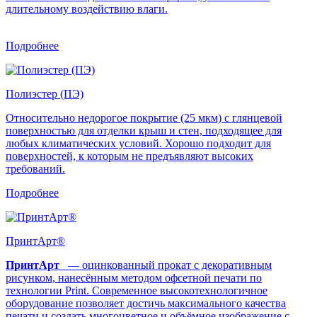
длительному воздействию влаги.
Подробнее
Полиэстер (ПЭ)
Относительно недорогое покрытие (25 мкм) с глянцевой
поверхностью для отделки крыш и стен, подходящее для
любых климатических условий. Хорошо подходит для
поверхностей, к которым не предъявляют высоких
требований.
Подробнее
ПринтАрт®
ПринтАрт
— оцинкованный прокат с декоративным
рисунком, нанесённым методом офсетной печати по
технологии Print. Современное высокотехнологичное
оборудование позволяет достичь максимального качества
печати и создать многоцветное и объёмное изображение с