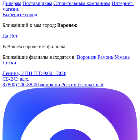
Дилерам
Поставщикам
Строительным компаниям
Интернет-
магазин
Выберите город
Ближайший к вам город:
Воронеж
Да
Нет
В Вашем городе нет филиала
Ближайшие филиалы находятся в:
Воронеж
Рамонь
Усмань
Лиски
Ленина, 2
ПН-ПТ: 9:00-17:00;
СБ-ВС: вых.
8 (800) 500-88-00
звонок по России бесплатный