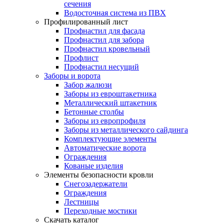
сечения
Водосточная система из ПВХ
Профилированный лист
Профнастил для фасада
Профнастил для забора
Профнастил кровельный
Профлист
Профнастил несущий
Заборы и ворота
Забор жалюзи
Заборы из евроштакетника
Металлический штакетник
Бетонные столбы
Заборы из европрофиля
Заборы из металлического сайдинга
Комплектующие элементы
Автоматические ворота
Ограждения
Кованые изделия
Элементы безопасности кровли
Снегозадержатели
Ограждения
Лестницы
Переходные мостики
Скачать каталог